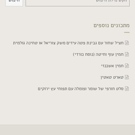
חיפוש
וספים
 עם גבינת פטה עיזים משק צוריאל או טחינה גולמית
וחיטה (נוסח כורדי)
זי
ין
 של שומר ופומלה עם תפוחי עץ ירוקים