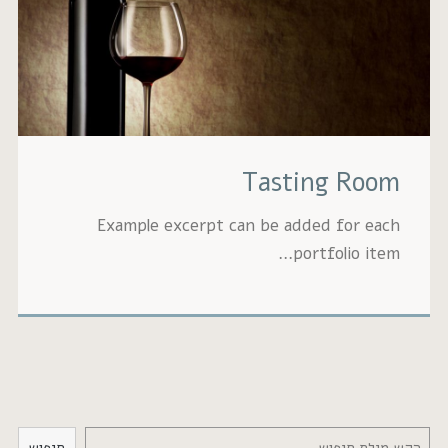
Tasting 
Example excerpt can be added fo
portfoli