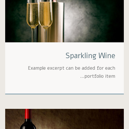
Sparkling 
Example excerpt can be added fo
portfoli