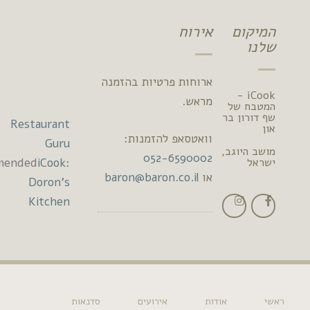
ם
אירוח
ארוחות פרטיות בהזמנה
iCook 
מראש.
 של
ן בר
Restaurant
וואטסאפ להזמנות:
Guru
וגב,
052-6590002
2022
Recommended
iCook:
או
baron@baron.co.il
Doron's
Kitchen
אודות
אירועים
סדנאות